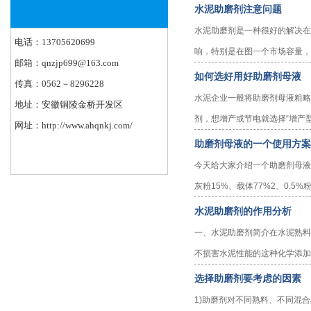
水泥助磨剂注意问题
水泥助磨剂是一种很好的解决在
电话：13705620699
响，特别是在图一个市场容量，
邮箱：qnzjp699@163.com
如何选好用好助磨剂母液
传真：0562－8296228
水泥企业一般将助磨剂母液粗略地
地址：安徽铜陵金桥开发区
剂，想增产或节电就选择“增产型”
网址：http://www.ahqnkj.com/
助磨剂母液的一个使用方案
今天给大家介绍一个助磨剂母液
灰粉15%、载体77%2、0.5%
水泥助磨剂的作用分析
一、水泥助磨剂简介在水泥熟料
不损害水泥性能的这种化学添加
选择助磨剂要考虑的因素
1)助磨剂对不同熟料、不同混